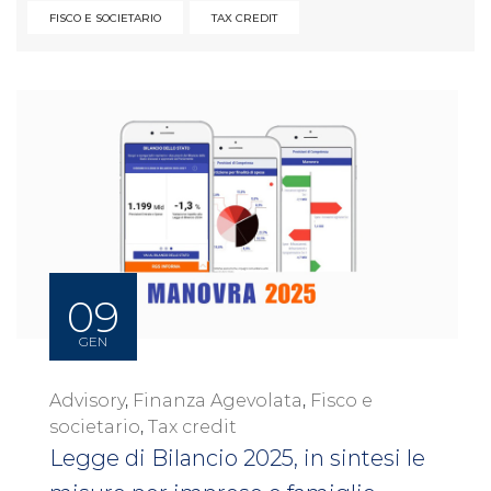
FISCO E SOCIETARIO
TAX CREDIT
09
GEN
Advisory
,
Finanza Agevolata
,
Fisco e
societario
,
Tax credit
Legge di Bilancio 2025, in sintesi le