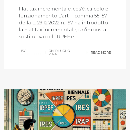
Flat tax incrementale: cos’è, calcolo e
funzionamento L’art. 1, comma 55–57
della L. 29.12.2022 n. 197 ha introdotto
la Flat tax incrementale, un’imposta
sostitutiva dell’IRPEF e ...
BY
ON
19 LUGLIO
READ MORE
P.LOSCOCCO
2024
ADVISORY
,
FISCO E SOCIETARIO