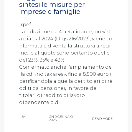
sintesi le misure per
imprese e famiglie
Irpef
La riduzione da 4 a 3 aliquote, previst
a già dal 2024 (Dlgs 216/2023), viene co
nfermata e diventa la struttura a regi
me: le aliquote sono pertanto quelle
del 23%, 35% e 43%.
Confermato anche l’ampliamento de
lla cd. «no tax area», fino a 8.500 euro (
parificandola a quella dei titolari di re
dditi da pensione), in favore dei
titolari di reddito di lavoro
dipendente o di ...
BY
ON
9 GENNAIO
READ MORE
P.LOSCOCCO
2025